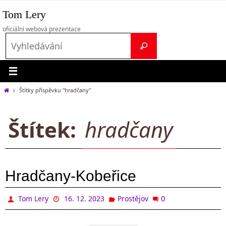
Přeskočit
Tom Lery
na
obsah
oficiální webová prezentace
Search
Vyhledávání
for:
Home
Štítky příspěvku "hradčany"
Štítek:
hradčany
Hradčany-Kobeřice
0
Tom Lery
16. 12. 2023
Prostějov