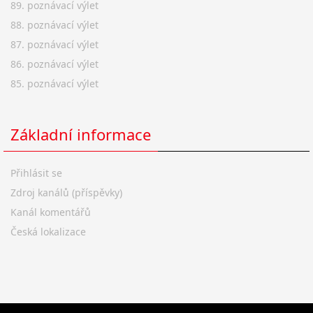
89. poznávací výlet
88. poznávací výlet
87. poznávací výlet
86. poznávací výlet
85. poznávací výlet
Základní informace
Přihlásit se
Zdroj kanálů (příspěvky)
Kanál komentářů
Česká lokalizace