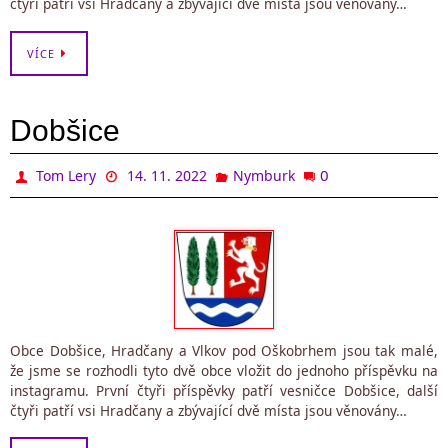
čtyři patří vsi Hradčany a zbývající dvě místa jsou věnovány…
VÍCE
Dobšice
0
Tom Lery
14. 11. 2022
Nymburk
Obce Dobšice, Hradčany a Vlkov pod Oškobrhem jsou tak malé,
že jsme se rozhodli tyto dvě obce vložit do jednoho příspěvku na
instagramu. První čtyři příspěvky patří vesničce Dobšice, další
čtyři patří vsi Hradčany a zbývající dvě místa jsou věnovány…