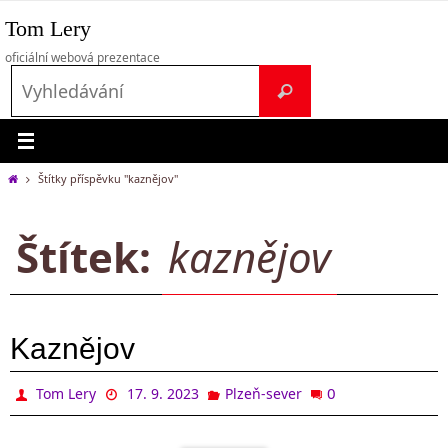
Přeskočit
Tom Lery
na
obsah
oficiální webová prezentace
Search
Vyhledávání
for:
Home
Štítky příspěvku "kaznějov"
Štítek:
kaznějov
Kaznějov
0
Tom Lery
17. 9. 2023
Plzeň-sever