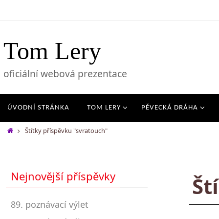
Tom Lery
oficiální webová prezentace
ÚVODNÍ STRÁNKA
TOM LERY
PĚVECKÁ DRÁHA
Štítky příspěvku "svratouch"
Nejnovější příspěvky
Št
89. poznávací výlet