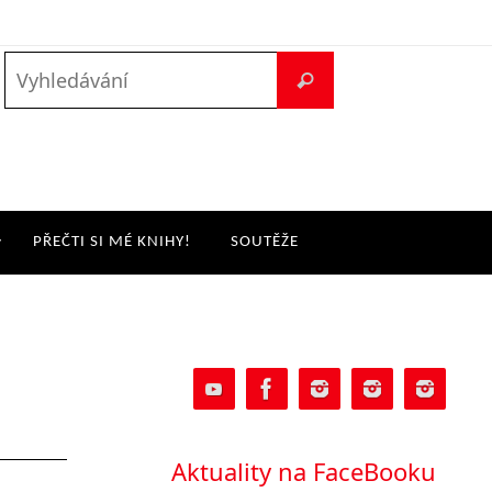
PŘEČTI SI MÉ KNIHY!
SOUTĚŽE
Aktuality na FaceBooku