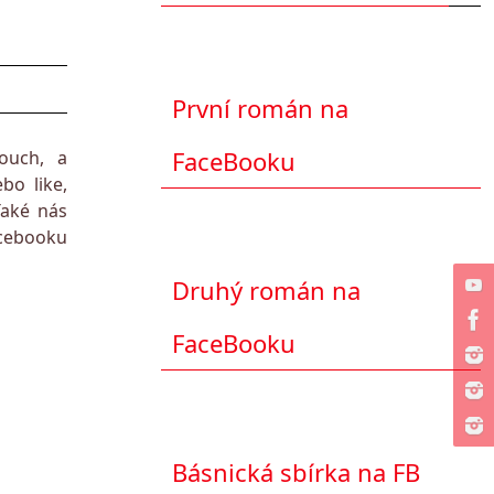
První román na
FaceBooku
ouch, a
o like,
Také nás
cebooku
Druhý román na
FaceBooku
Básnická sbírka na FB