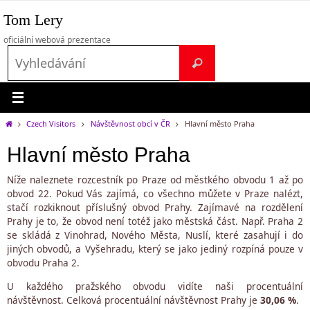
Přeskočit
Tom Lery
na
obsah
oficiální webová prezentace
Search
Vyhledávání
for:
Home
Czech Visitors
Návštěvnost obcí v ČR
Hlavní město Praha
Hlavní město Praha
Níže naleznete rozcestník po Praze od městkého obvodu 1 až po
obvod 22. Pokud Vás zajímá, co všechno můžete v Praze nalézt,
stačí rozkiknout příslušný obvod Prahy. Zajímavé na rozdělení
Prahy je to, že obvod není totéž jako městská část. Např. Praha 2
se skládá z Vinohrad, Nového Města, Nuslí, které zasahují i do
jiných obvodů, a Vyšehradu, který se jako jediný rozpíná pouze v
obvodu Praha 2.
U každého pražského obvodu vidíte naši procentuální
návštěvnost. Celková procentuální návštěvnost Prahy je
30,06 %
.