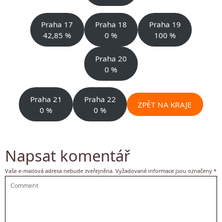
Praha 17
Praha 18
Praha 19
42,85 %
0 %
100 %
Praha 20
0 %
Praha 21
Praha 22
ZPĚT NA KRAJE
0 %
0 %
Napsat komentář
Vaše e-mailová adresa nebude zveřejněna.
Vyžadované informace jsou označeny
*