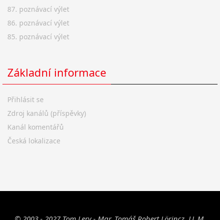
87. poznávací výlet
86. poznávací výlet
85. poznávací výlet
Základní informace
Přihlásit se
Zdroj kanálů (příspěvky)
Kanál komentářů
Česká lokalizace
© 2003 - 2027 Tom Lery - Mgr. Tomáš Robert Lörincz, LL.M.