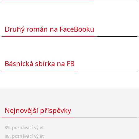
Druhý román na FaceBooku
Básnická sbírka na FB
Nejnovější příspěvky
89. poznávací výlet
88. poznávací výlet