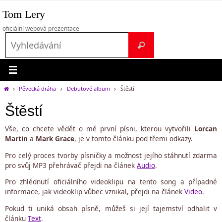
Přeskočit
Tom Lery
na
obsah
oficiální webová prezentace
Search
Vyhledávání
for:
Home
Pěvecká dráha
Debutové album
Štěstí
Štěstí
Vše, co chcete vědět o mé první písni, kterou vytvořili
Lorcan
Martin
a
Mark Grace
, je v tomto článku pod třemi odkazy.
Pro celý proces tvorby písničky a možnost jejího stáhnutí zdarma
pro svůj MP3 přehrávač přejdi na článek
Audio
.
Pro zhlédnutí oficiálního videoklipu na tento song a případné
informace, jak videoklip vůbec vznikal, přejdi na článek
Video
.
Pokud ti uniká obsah písně, můžeš si její tajemství odhalit v
článku
Text
.