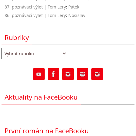
87. poznávací výlet | Tom Lery
:
Pátek
86. poznávací výlet | Tom Lery
:
Nosislav
Rubriky
Rubriky
Aktuality na FaceBooku
První román na FaceBooku