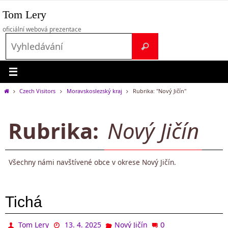
Přeskočit
Tom Lery
na
obsah
oficiální webová prezentace
Search
Vyhledávání
for:
Home
Czech Visitors
Moravskoslezský kraj
Rubrika: "Nový Jičín"
Rubrika:
Nový Jičín
Všechny námi navštívené obce v okrese Nový Jičín.
Tichá
0
Tom Lery
13. 4. 2025
Nový Jičín