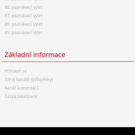
88. poznávací výlet
87. poznávací výlet
86. poznávací výlet
85. poznávací výlet
Základní informace
Přihlásit se
Zdroj kanálů (příspěvky)
Kanál komentářů
Česká lokalizace