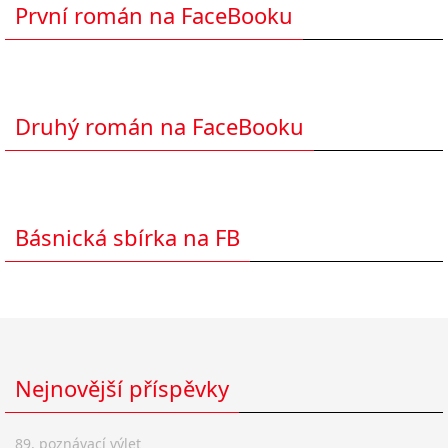
První román na FaceBooku
Druhý román na FaceBooku
Básnická sbírka na FB
Nejnovější příspěvky
89. poznávací výlet