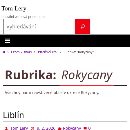
Přeskočit
Tom Lery
na
obsah
oficiální webová prezentace
Search
Vyhledávání
for:
Home
Czech Visitors
Plzeňský kraj
Rubrika: "Rokycany"
Rubrika:
Rokycany
Všechny námi navštívené obce v okrese Rokycany.
Liblín
0
Tom Lery
9. 2. 2026
Rokycany