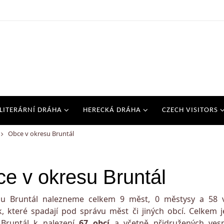
LITERÁRNÍ DRÁHA
HERECKÁ DRÁHA
CZECH VISITORS
Obce v okresu Bruntál
e v okresu Bruntál
su Bruntál nalezneme celkem 9 měst, 0 městysy a 58 v
k, které spadají pod správu měst či jiných obcí. Celkem j
 Bruntál k nalezení
67 obcí
a včetně přidružených vesn