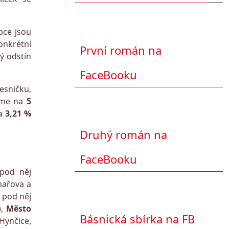
bce jsou
onkrétní
První román na
ný odstín
FaceBooku
vesničku,
áme na
5
a
3,21 %
Druhý román na
FaceBooku
 pod něj
mařova a
a pod něj
),
Město
Básnická sbírka na FB
Hynčice,