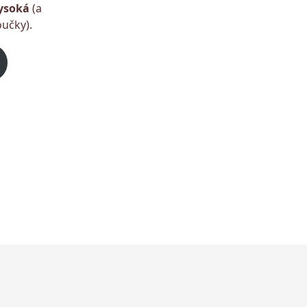
ysoká
(a
oučky).