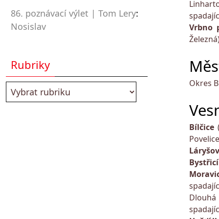
Linhart
86. poznávací výlet | Tom Lery
:
spadají
Nosislav
Vrbno 
Železná)
Měs
Rubriky
Okres B
Ves
Bílčice
Povelice
Láryšo
Bystřic
Moravi
spadajíc
Dlouhá 
spadaj