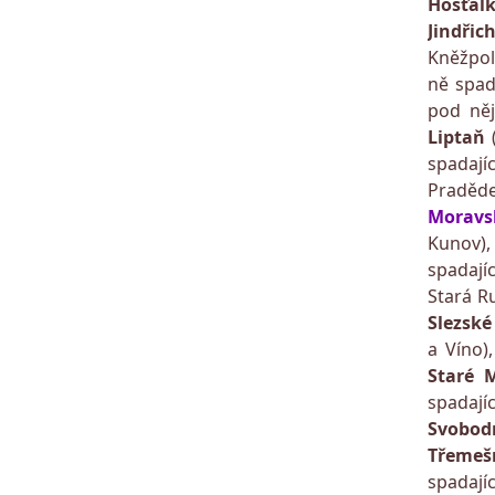
Hošťál
Jindři
Kněžpol
ně spad
pod něj
Liptaň
spadajíc
Pradě
Moravs
Kunov)
spadajíc
Stará R
Slezské
a Víno)
Staré 
spadají
Svobod
Třeme
spadají