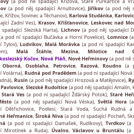
kovy
(a pod ně spadající Křížová, Staré Purkartice a Vra
chov
(a pod něj spadající Arnultovice),
Jiříkov
(a pod něj s
e, Křížov, Sovinec a Těchanov),
Karlova Studánka
,
Karlovi
ající Zadní Ves),
Krasov
,
Křišťanovice
,
Leskovec nad Mor
 spadající Slezská Harta),
Lichnov
(a pod něj spadající D
(a pod ní spadající Bučávka a Horní Povelice),
Lomnice
(
í Tylov),
Ludvíkov
,
Malá Morávka
(a pod ní spadající Ka
dem),
Malá Štáhle
,
Mezina
,
Milotice nad 
koslezský Kočov
,
Nová Pláň
,
Nové Heřminovy
(a pod ně s
,
Oborná
,
Osoblaha
,
Petrovice
,
Razová
,
Roudno
(a 
í Volárna),
Rudná pod Pradědem
(a pod ní spadající Nová
udná),
Rusín
(a pod něj spadající Hrozová a Matějovice),
Ry
 Pavlovice
,
Slezské Rudoltice
(a pod něj spadající Amalín,
,
Stará Ves
(a pod ní spadající Žďárský Potok),
Staré He
Město
(a pod něj spadající Nová Véska),
Světlá Hora
(a
cí Dětřichovice, Podlesí, Stará Voda, Suchá Rudná a 
né Heřmanice
,
Široká Niva
(a pod ní spadající Pocheň, Skr
šná
(a pod ní spadající Damašek, Rudíkovy),
Tvrdkov
(a
cí Mirotínek a Ruda),
Úvalno
,
Václavov u Bruntálu
(a