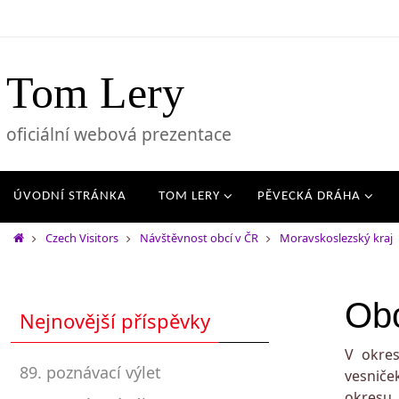
Tom Lery
oficiální webová prezentace
ÚVODNÍ STRÁNKA
TOM LERY
PĚVECKÁ DRÁHA
Czech Visitors
Návštěvnost obcí v ČR
Moravskoslezský kraj
Obc
Nejnovější příspěvky
V okre
89. poznávací výlet
vesniče
okresu