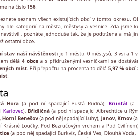
me na číslo
156
.
leznete seznam všech existujících obcí v tomto okresu. O
ny dle kategorií na města, městysy a vesnice. Zda jsme k
 navštívili, poznáte jednoduše tak, že je podtržena a má ji
ž ostatní obce.
í stav
naší návštěnosti
je 1 město, 0 městysů, 3 vsi a 1 
lkem dělá
4 obce
a s přidruženými vesničkami se dostáv
ených míst
. Při přepočtu na procenta to dělá
5,97 % obcí
íst
.
ta
ká Hora
(a pod ní spadající Pustá Rudná),
Bruntál
(a
cí
Karlovec
),
Břidličná
(a pod ní spadající Albrechtice u Rý
,
Horní Benešov
(a pod něj spadající Luhy),
Janov
,
Krnov
(
cí Krásné Loučky, Pod Bezručovým vrchem a Pod Cvilínem
tice
(a pod něj spadající Burkvíz, Česká Ves, Dlouhá Voda, 