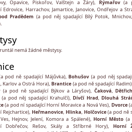
ovy, Opavice, Piskořov, Valštejn a Žáry),
Rýmařov
(a 
cí Edrovice, Harrachov, Jamartice, Janovice, Ondřejov a Str
pod Pradědem
(a pod něj spadající Bílý Potok, Mnichov,
.
tysy
runtál nemá žádné městysy.
nice
(a pod ně spadající Májůvka),
Bohušov
(a pod něj spadají
, Karlov a Ostrá Hora),
Brantice
(a pod ně spadající Radim)
v
(a pod ně spadající Býkov a Láryšov),
Čaková
,
Dětřic
í
(a pod něj spadající Krahulčí),
Dívčí Hrad
,
Dlouhá Strá
ce
(a pod ní spadající Horní Moravice a Nová Ves),
Dvorce
(
í Rejchartice),
Heřmanovice
,
Hlinka
,
Holčovice
(a pod ně 
Ves, Hejnov, Jelení, Komora a Spálené),
Horní Město
(a
ící Dobřečov, Rešov, Skály a Stříbrné Hory),
Horní Ž