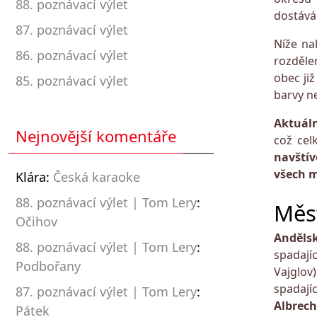
88. poznávací výlet
dostává
87. poznávací výlet
Níže na
86. poznávací výlet
rozděle
obec již
85. poznávací výlet
barvy ne
Aktuáln
Nejnovější komentáře
což ce
navštív
všech m
Klára
:
Česká karaoke
88. poznávací výlet | Tom Lery
:
Měs
Očihov
Anděls
88. poznávací výlet | Tom Lery
:
spadají
Podbořany
Vajglov)
spadají
87. poznávací výlet | Tom Lery
:
Albrech
Pátek