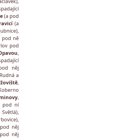
clávek),
padající
ce
(a pod
avicí
(a
ubnice),
a pod ně
rlov pod
Opavou
,
padající
pod něj
 Rudná a
žoviště
,
 Koberno
řminovy
,
 pod ní
Světlá),
bovice),
 pod něj
 pod něj