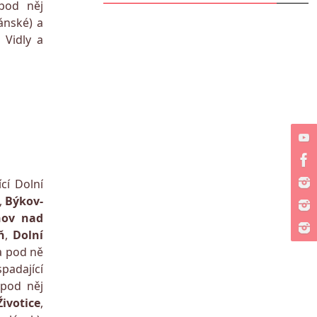
pod něj
ánské) a
 Vidly a
cí Dolní
,
Býkov-
hov nad
ň
,
Dolní
a pod ně
spadající
 pod něj
ivotice
,