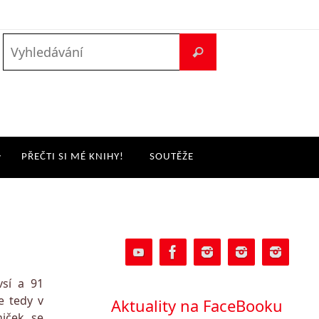
PŘEČTI SI MÉ KNIHY!
SOUTĚŽE
sí a 91
e tedy v
Aktuality na FaceBooku
iček se