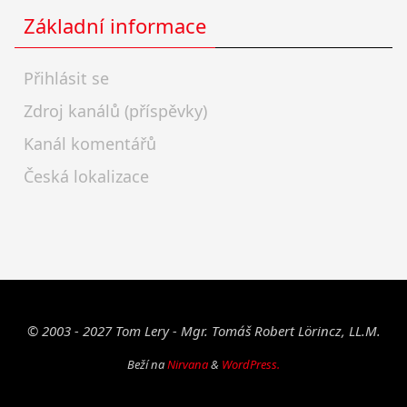
Základní informace
Přihlásit se
Zdroj kanálů (příspěvky)
Kanál komentářů
Česká lokalizace
© 2003 - 2027 Tom Lery - Mgr. Tomáš Robert Lörincz, LL.M.
Beží na
Nirvana
&
WordPress.