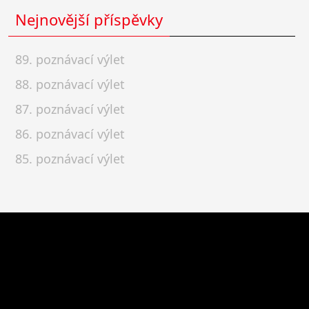
Nejnovější příspěvky
89. poznávací výlet
88. poznávací výlet
87. poznávací výlet
86. poznávací výlet
85. poznávací výlet