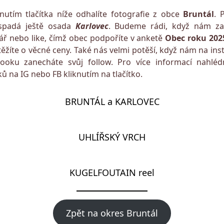
nutím tlačítka níže odhalíte fotografie z obce
Bruntál
. 
spadá ještě osada
Karlovec
. Budeme rádi, když nám za
ř nebo like, čímž obec podpoříte v anketě
Obec roku 202
těžíte o věcné ceny. Také nás velmi potěší, když nám na in
ooku zanecháte svůj follow. Pro více informací nahlé
ů na IG nebo FB kliknutím na tlačítko.
BRUNTÁL a KARLOVEC
UHLÍŘSKÝ VRCH
KUGELFOUTAIN reel
Zpět na okres Bruntál