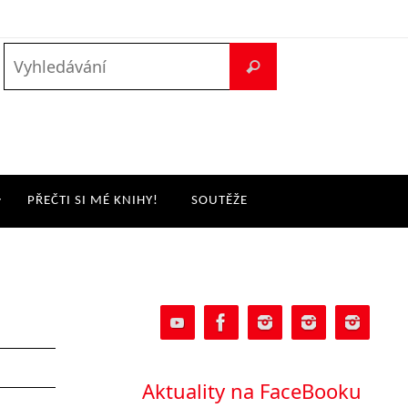
PŘEČTI SI MÉ KNIHY!
SOUTĚŽE
Aktuality na FaceBooku