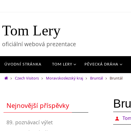
Tom Lery
oficiální webová prezentace
ÚVODNÍ STRÁNKA
TOM LERY
PĚVECKÁ DRÁHA
Czech Visitors
Moravskoslezský kraj
Bruntál
Bruntál
Bru
Nejnovější příspěvky
Tom
89. poznávací výlet