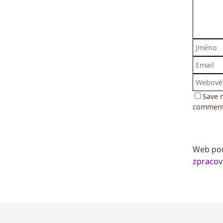
Save 
comment
Web pou
zpracov