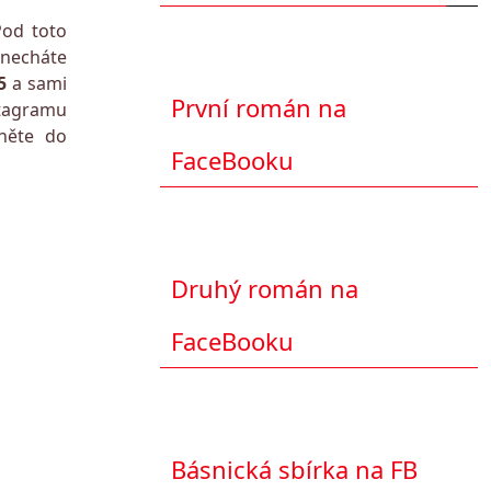
Pod toto
necháte
5
a sami
První román na
stagramu
dněte do
FaceBooku
Druhý román na
FaceBooku
Básnická sbírka na FB