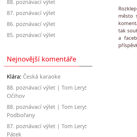
88. poznávací výlet
Rozklep
87. poznávací výlet
město 
komentá
86. poznávací výlet
tak sou
85. poznávací výlet
a faceb
příspěvk
Nejnovější komentáře
Klára
:
Česká karaoke
88. poznávací výlet | Tom Lery
:
Očihov
88. poznávací výlet | Tom Lery
:
Podbořany
87. poznávací výlet | Tom Lery
:
Pátek