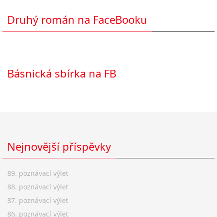
Druhý román na FaceBooku
Básnická sbírka na FB
Nejnovější příspěvky
89. poznávací výlet
88. poznávací výlet
87. poznávací výlet
86. poznávací výlet