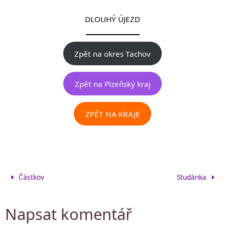
DLOUHÝ ÚJEZD
Zpět na okres Tachov
Zpět na Plzeňský kraj
ZPĚT NA KRAJE
Částkov
Studánka
Napsat komentář