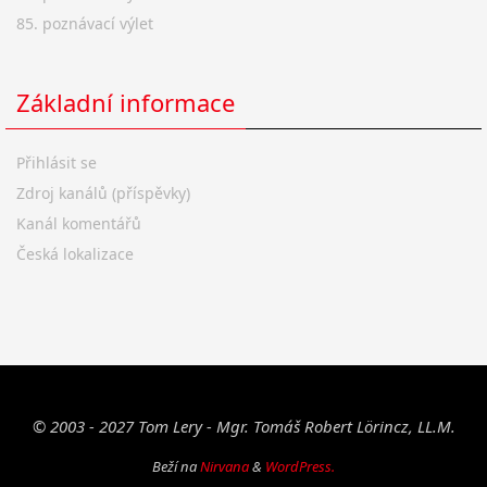
85. poznávací výlet
Základní informace
Přihlásit se
Zdroj kanálů (příspěvky)
Kanál komentářů
Česká lokalizace
© 2003 - 2027 Tom Lery - Mgr. Tomáš Robert Lörincz, LL.M.
Beží na
Nirvana
&
WordPress.