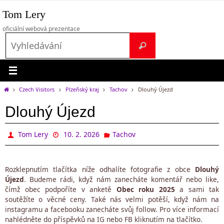
Přeskočit
Tom Lery
na
obsah
oficiální webová prezentace
Search
Vyhledávání
for:
Home
Czech Visitors
Plzeňský kraj
Tachov
Dlouhý Újezd
Dlouhý Újezd
Tom Lery
10. 2. 2026
Tachov
Rozklepnutím tlačítka níže odhalíte fotografie z obce
Dlouhý
Újezd
. Budeme rádi, když nám zanecháte komentář nebo like,
čímž obec podpoříte v anketě
Obec roku 2025
a sami tak
soutěžíte o věcné ceny. Také nás velmi potěší, když nám na
instagramu a facebooku zanecháte svůj follow. Pro více informací
nahlédněte do příspěvků na IG nebo FB kliknutím na tlačítko.