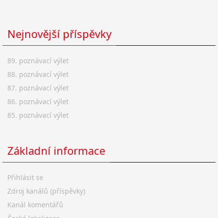
Nejnovější příspěvky
89. poznávací výlet
88. poznávací výlet
87. poznávací výlet
86. poznávací výlet
85. poznávací výlet
Základní informace
Přihlásit se
Zdroj kanálů (příspěvky)
Kanál komentářů