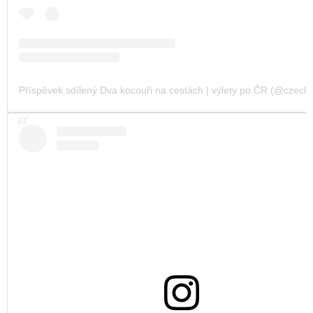
Příspěvek sdílený Dva kocouři na cestách | výlety po ČR (@czechvi