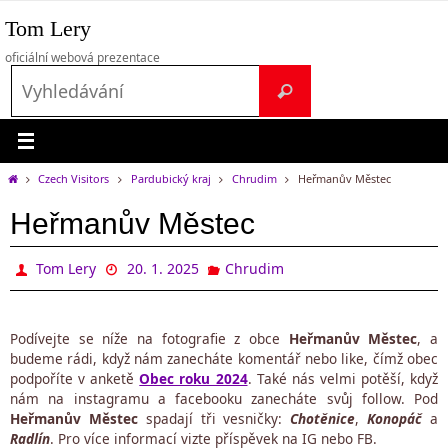
Přeskočit
Tom Lery
na
obsah
oficiální webová prezentace
Search
Vyhledávání
for:
Home
Czech Visitors
Pardubický kraj
Chrudim
Heřmanův Městec
Heřmanův Městec
Tom Lery
20. 1. 2025
Chrudim
Podívejte se níže na fotografie z obce
Heřmanův Městec
, a
budeme rádi, když nám zanecháte komentář nebo like, čímž obec
podpoříte v anketě
Obec roku 2024
. Také nás velmi potěší, když
nám na instagramu a facebooku zanecháte svůj follow. Pod
Heřmanův Městec
spadají tři vesničky:
Chotěnice
,
Konopáč
a
Radlín
. Pro více informací vizte příspěvek na IG nebo FB.