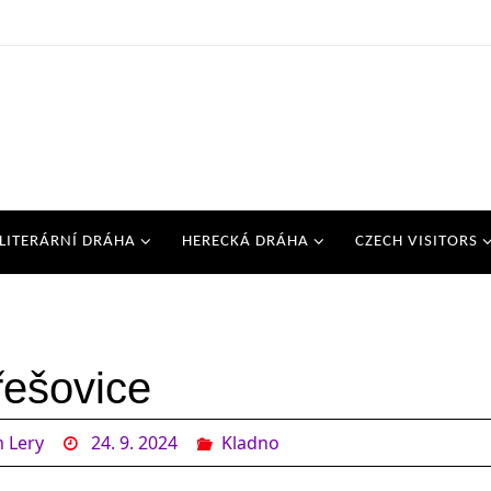
LITERÁRNÍ DRÁHA
HERECKÁ DRÁHA
CZECH VISITORS
ešovice
 Lery
24. 9. 2024
Kladno