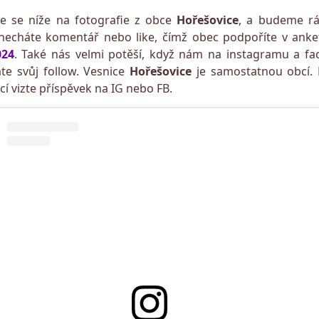
te se níže na fotografie z obce
Hořešovice
, a budeme rá
echáte komentář nebo like, čímž obec podpoříte v ank
024
. Také nás velmi potěší, když nám na instagramu a f
te svůj follow. Vesnice
Hořešovice
je samostatnou obcí. 
í vizte příspěvek na IG nebo FB.