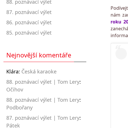
88. poznávací výlet
Podívej
87. poznávací výlet
nám zan
roku 2
86. poznávací výlet
zanechá
85. poznávací výlet
informac
Nejnovější komentáře
Klára
:
Česká karaoke
88. poznávací výlet | Tom Lery
:
Očihov
88. poznávací výlet | Tom Lery
:
Podbořany
87. poznávací výlet | Tom Lery
:
Pátek