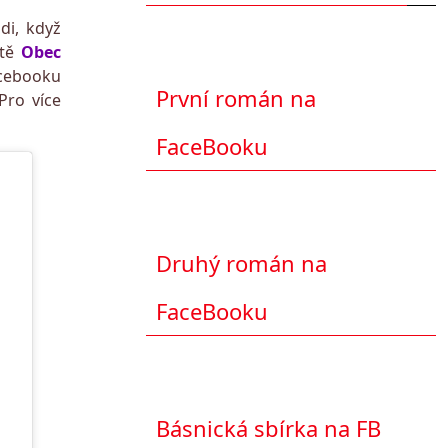
di, když
etě
Obec
acebooku
První román na
Pro více
FaceBooku
Druhý román na
FaceBooku
Básnická sbírka na FB