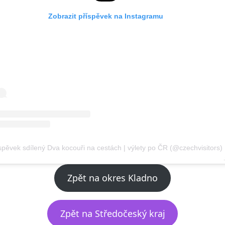
Zobrazit příspěvek na Instagramu
spěvek sdílený Dva kocouři na cestách | výlety po ČR (@czechvisitors)
Zpět na okres Kladno
Zpět na Středočeský kraj