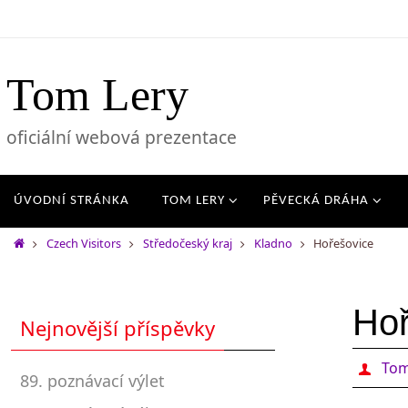
Tom Lery
oficiální webová prezentace
ÚVODNÍ STRÁNKA
TOM LERY
PĚVECKÁ DRÁHA
Czech Visitors
Středočeský kraj
Kladno
Hořešovice
Hoř
Nejnovější příspěvky
Tom
89. poznávací výlet