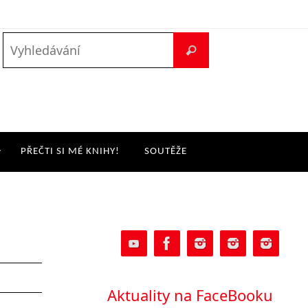
PŘEČTI SI MÉ KNIHY!
SOUTĚŽE
Aktuality na FaceBooku