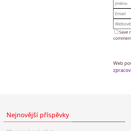
Save 
comment
Web pou
zpracov
Nejnovější příspěvky