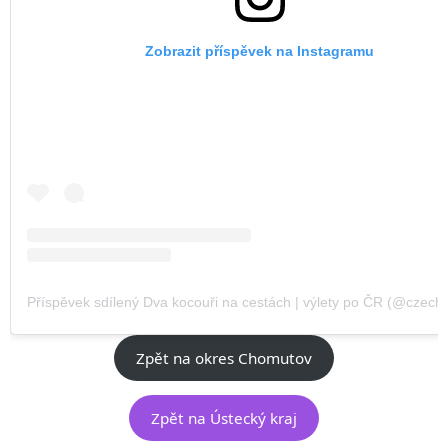
Zobrazit příspěvek na Instagramu
Příspěvek sdílený Dva kocouři na cestách | výlety po ČR (@czechvi
Zpět na okres Chomutov
Zpět na Ústecký kraj