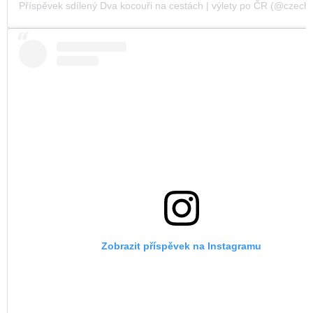
Příspěvek sdílený Dva kocouři na cestách | výlety po ČR (@czechvi
Zobrazit příspěvek na Instagramu