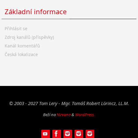
Základní informace
Přihlásit se
Zdroj kanálů (příspěvky)
Kanál komentářů
Česká lokalizace
© 2003 - 2027 Tom Lery - Mgr. Tomáš Robert Lörincz, LL.M.
Beží na
Nirvana
&
WordPress.