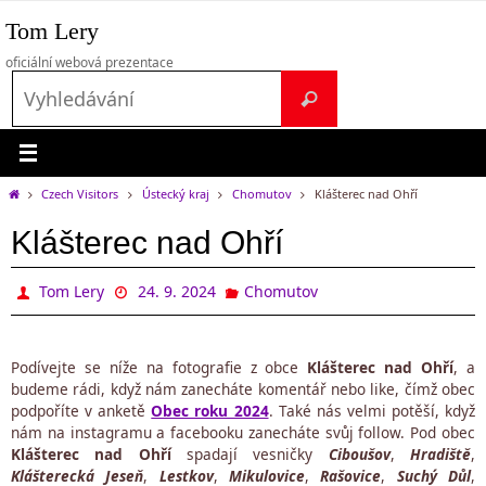
Přeskočit
Tom Lery
na
obsah
oficiální webová prezentace
Search
Vyhledávání
for:
Home
Czech Visitors
Ústecký kraj
Chomutov
Klášterec nad Ohří
Klášterec nad Ohří
Tom Lery
24. 9. 2024
Chomutov
Podívejte se níže na fotografie z obce
Klášterec nad Ohří
, a
budeme rádi, když nám zanecháte komentář nebo like, čímž obec
podpoříte v anketě
Obec roku 2024
. Také nás velmi potěší, když
nám na instagramu a facebooku zanecháte svůj follow. Pod obec
Klášterec nad Ohří
spadají vesničky
Ciboušov
,
Hradiště
,
Klášterecká Jeseň
,
Lestkov
,
Mikulovice
,
Rašovice
,
Suchý Důl
,