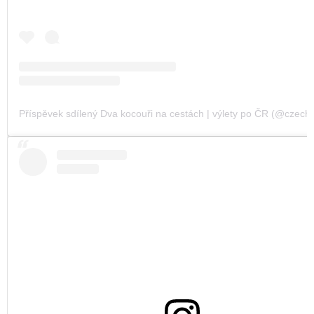
Příspěvek sdílený Dva kocouři na cestách | výlety po ČR (@czechvi