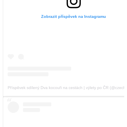
Zobrazit příspěvek na Instagramu
Příspěvek sdílený Dva kocouři na cestách | výlety po ČR (@czechvi