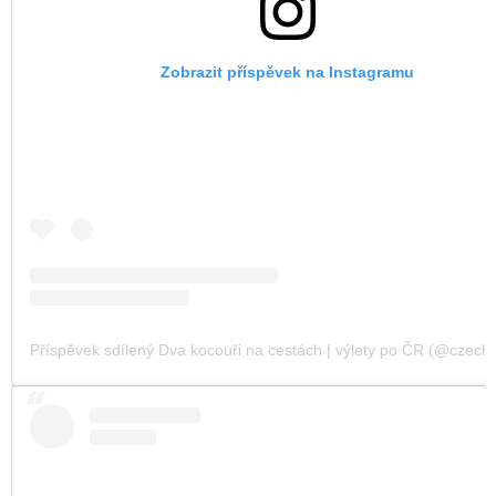
Zobrazit příspěvek na Instagramu
Příspěvek sdílený Dva kocouři na cestách | výlety po ČR (@czechvi