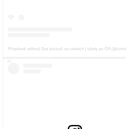
Příspěvek sdílený Dva kocouři na cestách | výlety po ČR (@czechvi