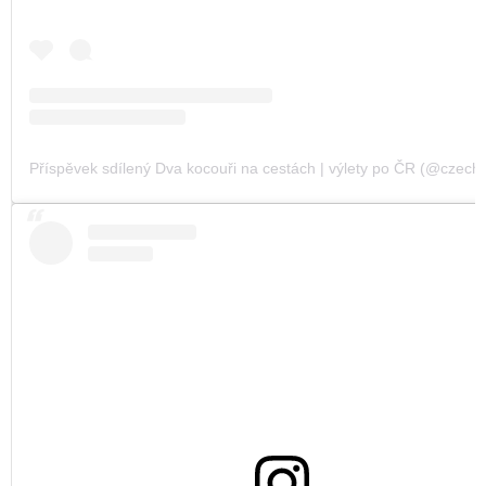
Příspěvek sdílený Dva kocouři na cestách | výlety po ČR (@czechvi