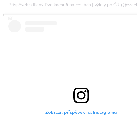
Příspěvek sdílený Dva kocouři na cestách | výlety po ČR (@czechvi
Zobrazit příspěvek na Instagramu