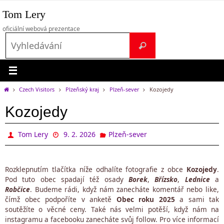
Přeskočit
Tom Lery
na
obsah
oficiální webová prezentace
Search
Vyhledávání
for:
Home
Czech Visitors
Plzeňský kraj
Plzeň-sever
Kozojedy
Kozojedy
Tom Lery
9. 2. 2026
Plzeň-sever
Rozklepnutím tlačítka níže odhalíte fotografie z obce
Kozojedy
.
Pod tuto obec spadají též osady
Borek
,
Břízsko
,
Lednice
a
Robčice
. Budeme rádi, když nám zanecháte komentář nebo like,
čímž obec podpoříte v anketě
Obec roku 2025
a sami tak
soutěžíte o věcné ceny. Také nás velmi potěší, když nám na
instagramu a facebooku zanecháte svůj follow. Pro více informací