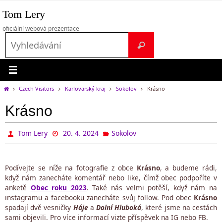
Přeskočit
Tom Lery
na
obsah
oficiální webová prezentace
Search
Vyhledávání
for:
Home
Czech Visitors
Karlovarský kraj
Sokolov
Krásno
Krásno
Tom Lery
20. 4. 2024
Sokolov
Podívejte se níže na fotografie z obce
Krásno
, a budeme rádi,
když nám zanecháte komentář nebo like, čímž obec podpoříte v
anketě
Obec roku 2023
. Také nás velmi potěší, když nám na
instagramu a facebooku zanecháte svůj follow. Pod obec
Krásno
spadají dvě vesničky
Háje
a
Dolní Hluboká
, které jsme na cestách
sami objevili. Pro více informací vizte příspěvek na IG nebo FB.