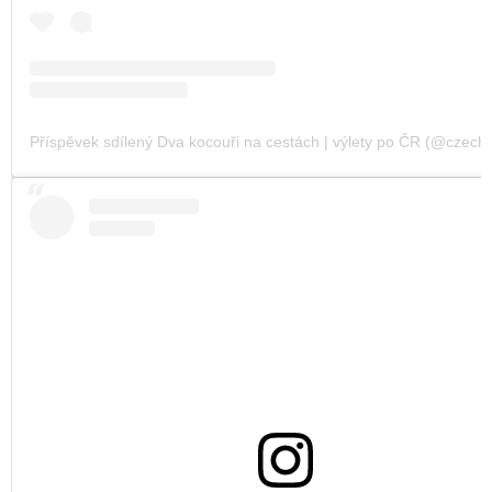
Příspěvek sdílený Dva kocouři na cestách | výlety po ČR (@czechvi