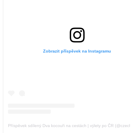
Zobrazit příspěvek na Instagramu
Příspěvek sdílený Dva kocouři na cestách | výlety po ČR (@czechvi