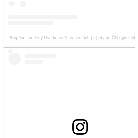
Příspěvek sdílený Dva kocouři na cestách | výlety po ČR (@czechvi