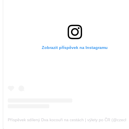
Zobrazit příspěvek na Instagramu
Příspěvek sdílený Dva kocouři na cestách | výlety po ČR (@czechvi