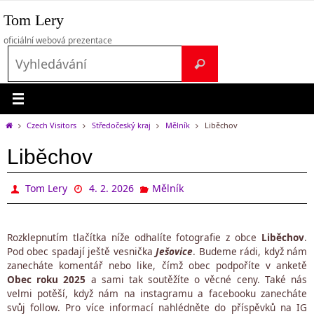
Přeskočit
Tom Lery
na
obsah
oficiální webová prezentace
Search
Vyhledávání
for:
Home
Czech Visitors
Středočeský kraj
Mělník
Liběchov
Liběchov
Tom Lery
4. 2. 2026
Mělník
Rozklepnutím tlačítka níže odhalíte fotografie z obce
Liběchov
.
Pod obec spadají ještě vesnička
Ješovice
. Budeme rádi, když nám
zanecháte komentář nebo like, čímž obec podpoříte v anketě
Obec roku 2025
a sami tak soutěžíte o věcné ceny. Také nás
velmi potěší, když nám na instagramu a facebooku zanecháte
svůj follow. Pro více informací nahlédněte do příspěvků na IG