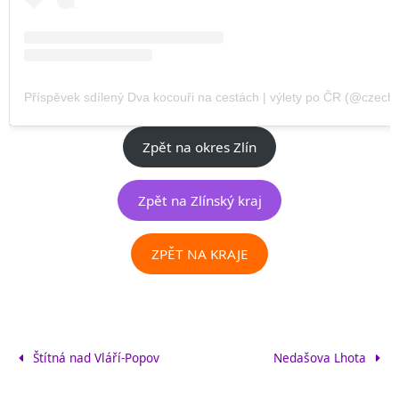
Příspěvek sdílený Dva kocouři na cestách | výlety po ČR (@czechvi
Zpět na okres Zlín
Zpět na Zlínský kraj
ZPĚT NA KRAJE
Štítná nad Vláří-Popov
Nedašova Lhota