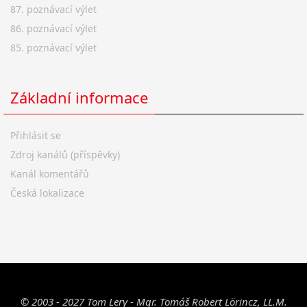
87. poznávací výlet
86. poznávací výlet
85. poznávací výlet
Základní informace
Přihlásit se
Zdroj kanálů (příspěvky)
Kanál komentářů
Česká lokalizace
© 2003 - 2027 Tom Lery - Mgr. Tomáš Robert Lörincz, LL.M.