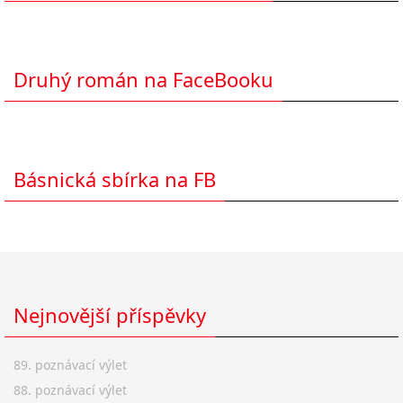
Druhý román na FaceBooku
Básnická sbírka na FB
Nejnovější příspěvky
89. poznávací výlet
88. poznávací výlet