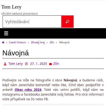
Přeskočit
Tom Lery
na
obsah
oficiální webová prezentace
Search
Vyhledávání
for:
Home
Czech Visitors
Zlínský kraj
Zlín
Návojná
Návojná
Tom Lery
27. 1. 2025
Zlín
Podívejte se níže na fotografie z obce
Návojná
, a budeme rádi,
když nám zanecháte komentář nebo like, čímž obec podpoříte v
anketě
Obec roku 2024
. Také nás velmi potěší, když nám na
instagramu a facebooku zanecháte svůj follow. Pro více informací
vizte příspěvek na IG nebo FB.