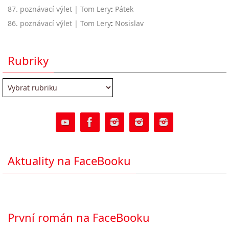
87. poznávací výlet | Tom Lery
:
Pátek
86. poznávací výlet | Tom Lery
:
Nosislav
Rubriky
Rubriky
Aktuality na FaceBooku
První román na FaceBooku