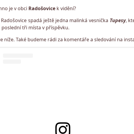
hno je v obci
Radošovice
k vidění?
 Radošovice spadá ještě jedna malinká vesnička
Tupesy
, k
 poslední tři místa v příspěvku.
títe níže. Také budeme rádi za komentáře a sledování na ins