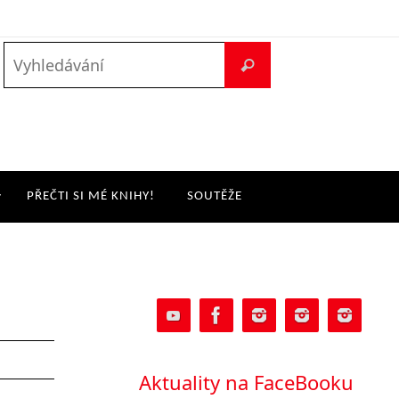
PŘEČTI SI MÉ KNIHY!
SOUTĚŽE
Aktuality na FaceBooku