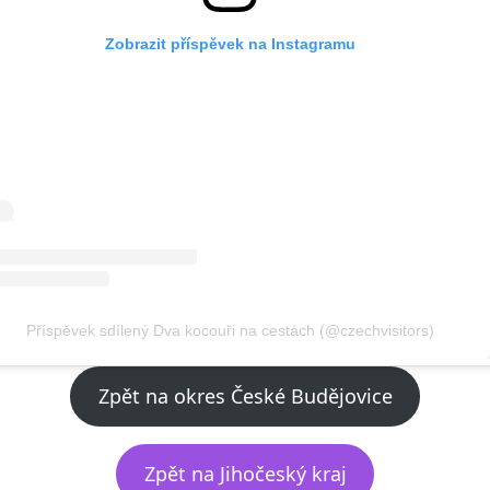
Zobrazit příspěvek na Instagramu
Příspěvek sdílený Dva kocouři na cestách (@czechvisitors)
Zpět na okres České Budějovice
Zpět na Jihočeský kraj