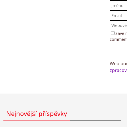
Save 
comment
Web pou
zpracov
Nejnovější příspěvky