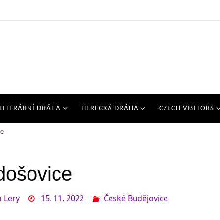
LITERÁRNÍ DRÁHA
HERECKÁ DRÁHA
CZECH VISITORS
ce
došovice
 Lery
15. 11. 2022
České Budějovice