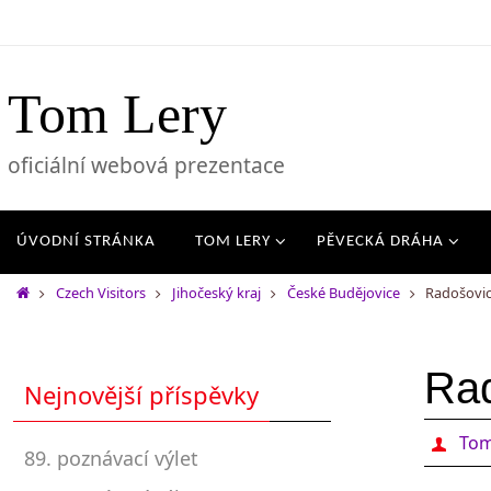
Tom Lery
oficiální webová prezentace
ÚVODNÍ STRÁNKA
TOM LERY
PĚVECKÁ DRÁHA
Czech Visitors
Jihočeský kraj
České Budějovice
Radošovi
Ra
Nejnovější příspěvky
Tom
89. poznávací výlet