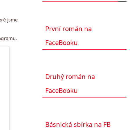
teré jsme
První román na
tagramu.
FaceBooku
Druhý román na
FaceBooku
Básnická sbírka na FB