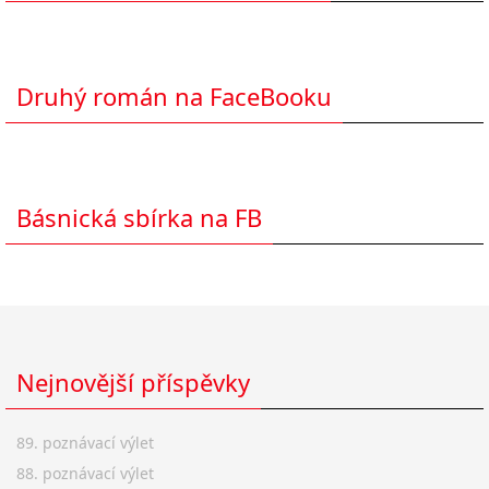
Druhý román na FaceBooku
Básnická sbírka na FB
Nejnovější příspěvky
89. poznávací výlet
88. poznávací výlet