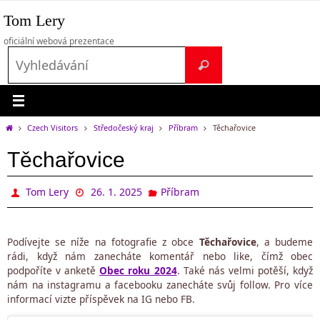
Přeskočit
Tom Lery
na
obsah
oficiální webová prezentace
Search
Vyhledávání
for:
Home
Czech Visitors
Středočeský kraj
Příbram
Těchařovice
Těchařovice
Tom Lery
26. 1. 2025
Příbram
Podívejte se níže na fotografie z obce
Těchařovice
, a budeme
rádi, když nám zanecháte komentář nebo like, čímž obec
podpoříte v anketě
Obec roku 2024
. Také nás velmi potěší, když
nám na instagramu a facebooku zanecháte svůj follow. Pro více
informací vizte příspěvek na IG nebo FB.