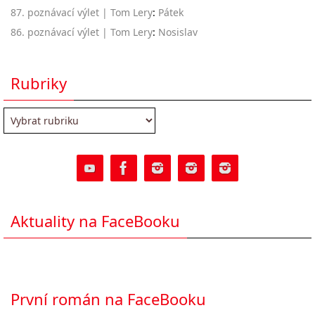
87. poznávací výlet | Tom Lery
:
Pátek
86. poznávací výlet | Tom Lery
:
Nosislav
Rubriky
Rubriky
Aktuality na FaceBooku
První román na FaceBooku