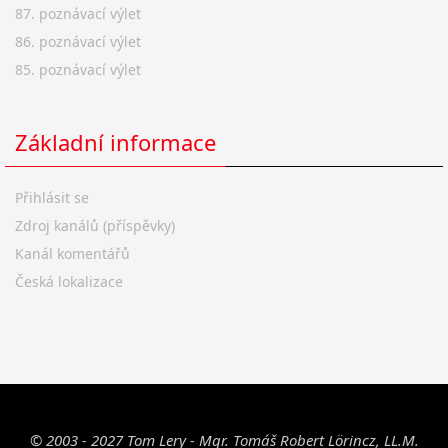
87. poznávací výlet
86. poznávací výlet
85. poznávací výlet
Základní informace
Přihlásit se
Zdroj kanálů (příspěvky)
Kanál komentářů
Česká lokalizace
© 2003 - 2027 Tom Lery - Mgr. Tomáš Robert Lörincz, LL.M.