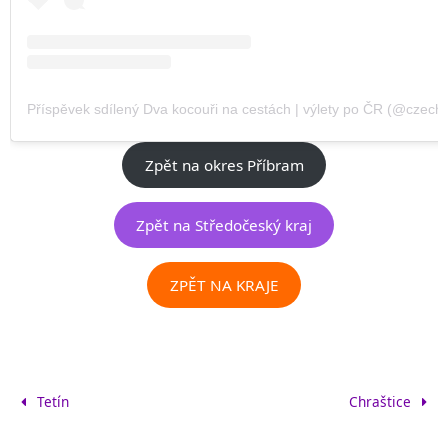
Příspěvek sdílený Dva kocouři na cestách | výlety po ČR (@czechvi
Zpět na okres Příbram
Zpět na Středočeský kraj
ZPĚT NA KRAJE
Tetín
Chraštice