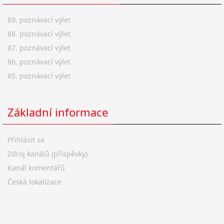
89. poznávací výlet
88. poznávací výlet
87. poznávací výlet
86. poznávací výlet
85. poznávací výlet
Základní informace
Přihlásit se
Zdroj kanálů (příspěvky)
Kanál komentářů
Česká lokalizace