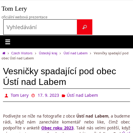
Přeskočit
Tom Lery
na
obsah
oficiální webová prezentace
Search
Vyhledávání
for:
Home
Czech Visitors
Ústecký kraj
Ústí nad Labem
Vesničky spadající pod
obec Ústí nad Labem
Vesničky spadající pod obec
Ústí nad Labem
Tom Lery
17. 9. 2023
Ústí nad Labem
Podívejte se níže na fotografie z obce
Ústí nad Labem
, a budeme
rádi, když nám zanecháte komentář nebo like, čímž obec
podpoříte v anketě
Obec roku 2023
. Také nás velmi potěší, když