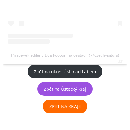
Příspěvek sdílený Dva kocouři na cestách (@czechvisitors)
Zpět na okres Ústí nad Labem
Zpět na Ústecký kraj
ZPĚT NA KRAJE