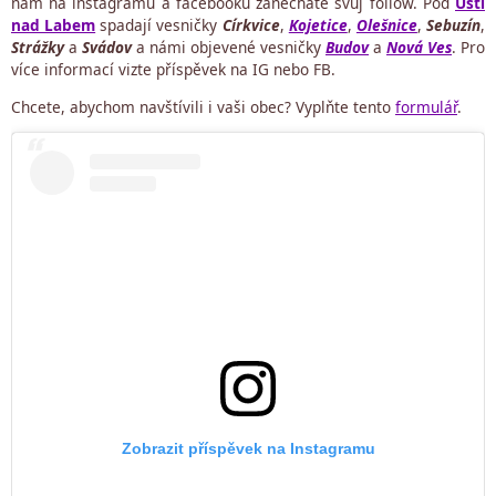
nám na instagramu a facebooku zanecháte svůj follow. Pod
Ústí
nad Labem
spadají vesničky
Církvice
,
Kojetice
,
Olešnice
,
Sebuzín
,
Strážky
a
Svádov
a námi objevené vesničky
Budov
a
Nová Ves
. Pro
více informací vizte příspěvek na IG nebo FB.
Chcete, abychom navštívili i vaši obec? Vyplňte tento
formulář
.
Zobrazit příspěvek na Instagramu