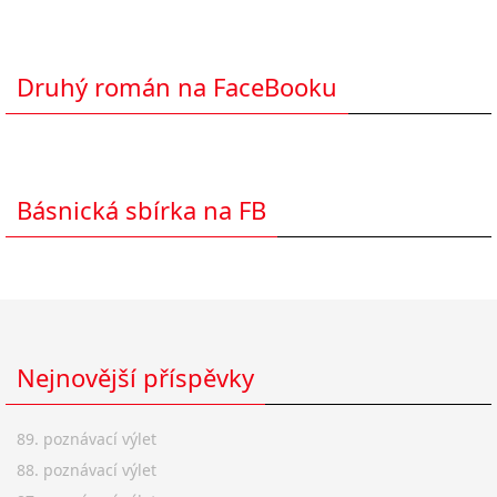
Druhý román na FaceBooku
Básnická sbírka na FB
Nejnovější příspěvky
89. poznávací výlet
88. poznávací výlet