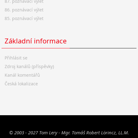
87. poznávací výlet
86. poznávací výlet
85. poznávací výlet
Základní informace
Přihlásit se
Zdroj kanálů (příspěvky)
Kanál komentářů
Česká lokalizace
© 2003 - 2027 Tom Lery - Mgr. Tomáš Robert Lörincz, LL.M.