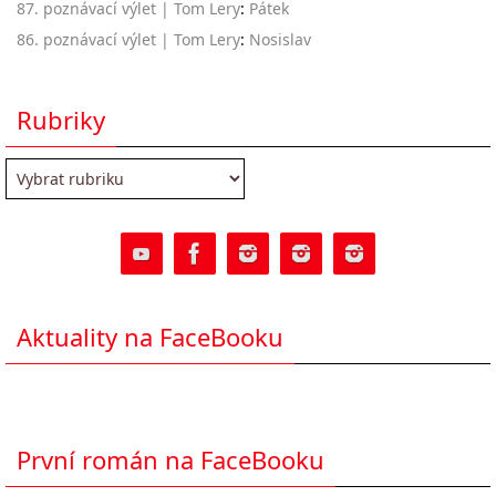
87. poznávací výlet | Tom Lery
:
Pátek
86. poznávací výlet | Tom Lery
:
Nosislav
Rubriky
Rubriky
Aktuality na FaceBooku
První román na FaceBooku