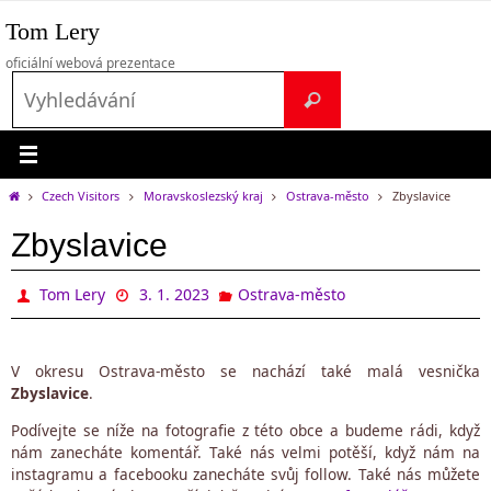
Přeskočit
Tom Lery
na
obsah
oficiální webová prezentace
Search
Vyhledávání
for:
Home
Czech Visitors
Moravskoslezský kraj
Ostrava-město
Zbyslavice
Zbyslavice
Tom Lery
3. 1. 2023
Ostrava-město
V okresu Ostrava-město se nachází také malá vesnička
Zbyslavice
.
Podívejte se níže na fotografie z této obce a budeme rádi, když
nám zanecháte komentář. Také nás velmi potěší, když nám na
instagramu a facebooku zanecháte svůj follow. Také nás můžete