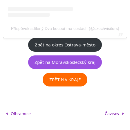
Příspěvek sdílený Dva kocouři na cestách (@czechvisitors)
Zpět na okres Ostrava-město
Zpět na Moravskoslezský kraj
ZPĚT NA KRAJE
Olbramice
Čavisov